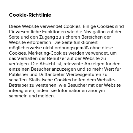
Cookie-Richtlinie
Suche
Warenkorb
Diese Website verwendet Cookies. Einige Cookies sind
für wesentliche Funktionen wie die Navigation auf der
Seite und den Zugang zu sicheren Bereichen der
Website erforderlich. Die Seite funktioniert
möglicherweise nicht ordnungsgemäß ohne diese
Cookies. Marketing-Cookies werden verwendet, um
Kontakt
das Verhalten der Benutzer auf der Website zu
Esbjerg
verfolgen. Die Absicht ist, relevante Anzeigen für den
Energivej 11
einzelnen Besucher anzuzeigen und so mehr Wert für
6700 Esbjerg
Publisher und Drittanbieter-Werbeagenturen zu
schaffen. Statistische Cookies helfen dem Website-
Vallensbæk
Betreiber zu verstehen, wie Besucher mit der Website
Vallensbækvej 46
interagieren, indem sie Informationen anonym
2625 Vallensbæk
sammeln und melden.
Kontaktinformationen
Telefon: +45 7615 2929
E-Mail: info@jak.as
Öffnungszeiten
Montag - Donnerstag: 7:30 - 16:00 Uhr